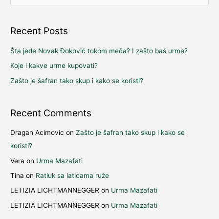
e
a
Recent Posts
r
c
Šta jede Novak Đoković tokom meča? I zašto baš urme?
h
Koje i kakve urme kupovati?
f
Zašto je šafran tako skup i kako se koristi?
o
r
Recent Comments
:
Dragan Acimovic
on
Zašto je šafran tako skup i kako se
koristi?
Vera
on
Urma Mazafati
Tina
on
Ratluk sa laticama ruže
LETIZIA LICHTMANNEGGER
on
Urma Mazafati
LETIZIA LICHTMANNEGGER
on
Urma Mazafati