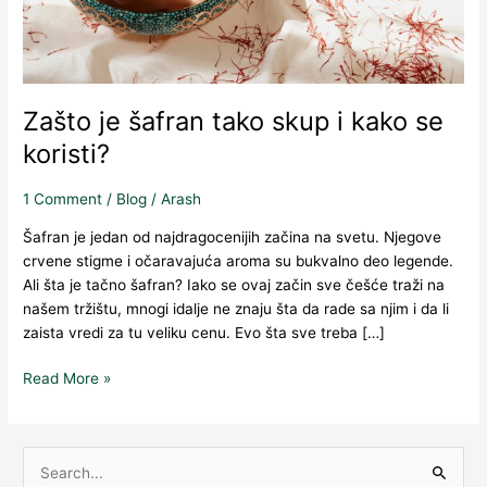
koristi?
Zašto je šafran tako skup i kako se
koristi?
1 Comment
/
Blog
/
Arash
Šafran je jedan od najdragocenijih začina na svetu. Njegove
crvene stigme i očaravajuća aroma su bukvalno deo legende.
Ali šta je tačno šafran? Iako se ovaj začin sve češće traži na
našem tržištu, mnogi idalje ne znaju šta da rade sa njim i da li
zaista vredi za tu veliku cenu. Evo šta sve treba […]
Read More »
S