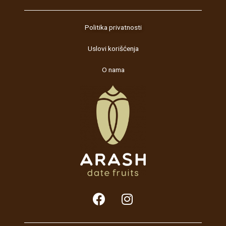
Politika privatnosti
Uslovi korišćenja
O nama
F
I
a
n
c
s