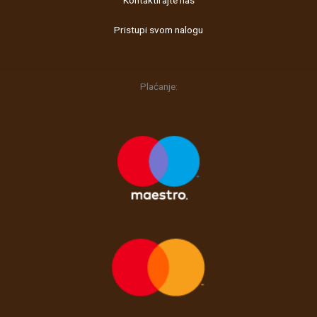
Kontaktirajte nas
m
Pristupi svom nalogu
Plaćanje: