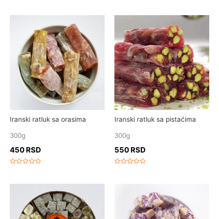
Rated
Rated
0
0
out
out
of
of
5
5
Iranski ratluk sa orasima
Iranski ratluk sa pistaćima
300g
300g
450
RSD
550
RSD
Rated
Rated
0
0
out
out
of
of
5
5