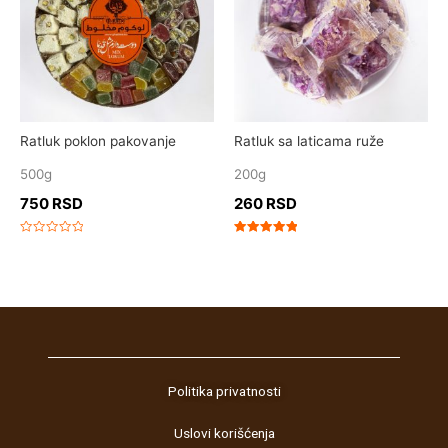
Ratluk poklon pakovanje
Ratluk sa laticama ruže
500g
200g
750
RSD
260
RSD
Rated
Rated
0
5.00
out
out of 5
of
5
Politika privatnosti
Uslovi korišćenja