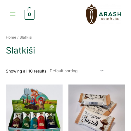
Skip
Main
to
0
content
Menu
Home
/ Slatkiši
Slatkiši
Showing all 10 results