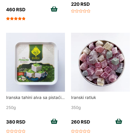
220
RSD
460
RSD
Add to cart
Rated
0
out
Rated
of
5.00
5
out of 5
Iranska tahini alva sa pistaćima
Iranski ratluk
250g
350g
380
RSD
Add to cart
260
RSD
Add to cart