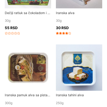
Dečiji ratluk sa čokoladom i pistaćima
Iranska alva
30g
30g
55
RSD
30
RSD
Rated
Rated
0
4.00
out
out of 5
of
5
Iranska pamuk alva sa pistaćima
Iranska tahini alva
300g
250g