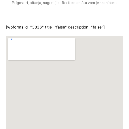
Prigovori, pitanja, sugestije… Recite nam šta vam je na mislima
[wpforms id="3836" title="false" description="false"]