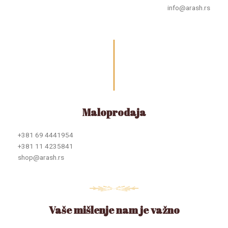
info@arash.rs
Maloprodaja
+381 69 4441954
+381 11 4235841
shop@arash.rs
Vaše mišlenje nam je važno