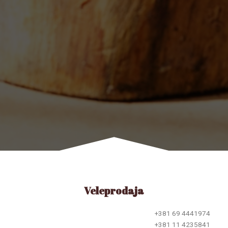
Veleprodaja
+381 69 4441974
+381 11 4235841