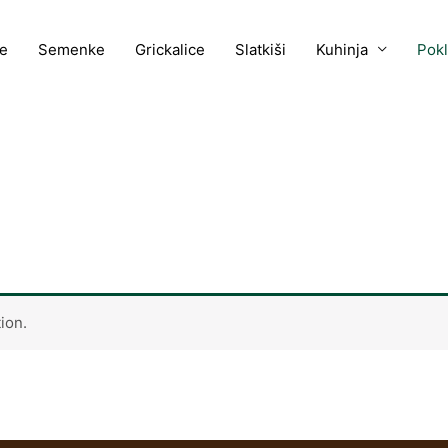
e
Semenke
Grickalice
Slatkiši
Kuhinja
Pok
ion.