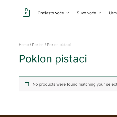
Skip
to
Orašasto voće
Suvo voće
Urm
0
content
Home
/
Poklon
/ Poklon pistaci
Poklon pistaci
No products were found matching your select