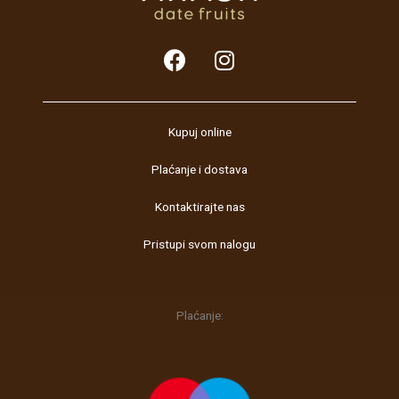
F
I
a
n
c
s
e
t
b
a
Kupuj online
o
g
Plaćanje i dostava
o
r
k
a
Kontaktirajte nas
m
Pristupi svom nalogu
Plaćanje: