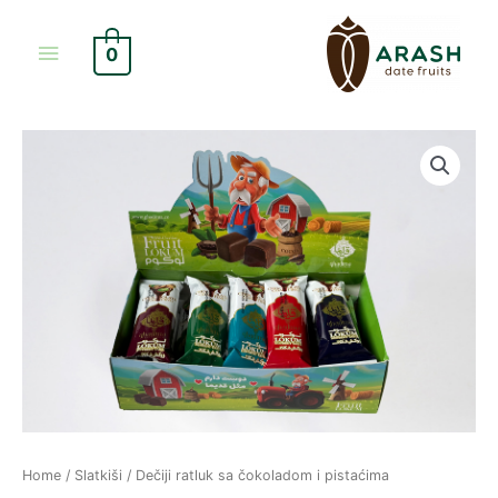
Skip
Main
to
0
content
Menu
Home
/
Slatkiši
/ Dečiji ratluk sa čokoladom i pistaćima