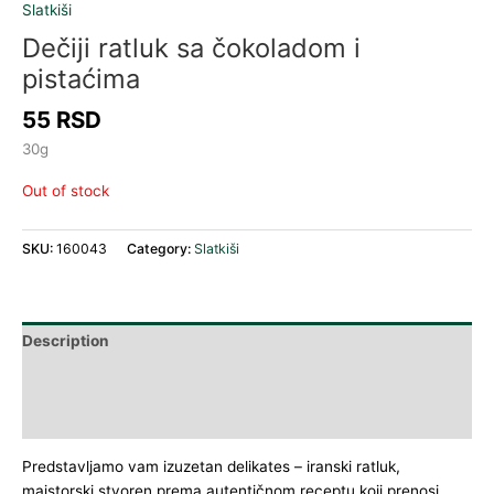
Slatkiši
Dečiji ratluk sa čokoladom i
pistaćima
55
RSD
30g
Out of stock
SKU:
160043
Category:
Slatkiši
Description
Additional information
Reviews (0)
Predstavljamo vam izuzetan delikates – iranski ratluk,
majstorski stvoren prema autentičnom receptu koji prenosi