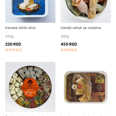
Iranska tahini alva
Iranski ratluk sa orasima
250g
300g
220
RSD
450
RSD
Rated
Rated
0
0
out
out
of
of
5
5