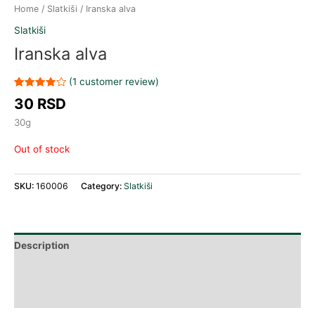
Home
/
Slatkiši
/ Iranska alva
Slatkiši
Iranska alva
(
1
customer review)
Rated
1
30
RSD
4.00
out
of 5
30g
based on
customer
rating
Out of stock
SKU:
160006
Category:
Slatkiši
Description
Additional information
Reviews (1)