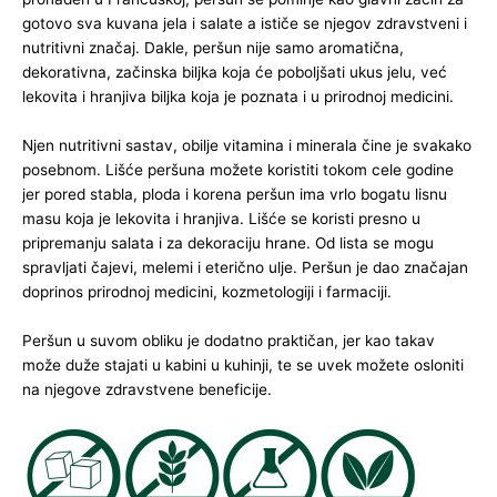
gotovo sva kuvana jela i salate a ističe se njegov zdravstveni i
nutritivni značaj. Dakle, peršun nije samo aromatična,
dekorativna, začinska biljka koja će poboljšati ukus jelu, već
lekovita i hranjiva biljka koja je poznata i u prirodnoj medicini.
Njen nutritivni sastav, obilje vitamina i minerala čine je svakako
posebnom. Lišće peršuna možete koristiti tokom cele godine
jer pored stabla, ploda i korena peršun ima vrlo bogatu lisnu
masu koja je lekovita i hranjiva. Lišće se koristi presno u
pripremanju salata i za dekoraciju hrane. Od lista se mogu
spravljati čajevi, melemi i eterično ulje. Peršun je dao značajan
doprinos prirodnoj medicini, kozmetologiji i farmaciji.
Peršun u suvom obliku je dodatno praktičan, jer kao takav
može duže stajati u kabini u kuhinji, te se uvek možete osloniti
na njegove zdravstvene beneficije.