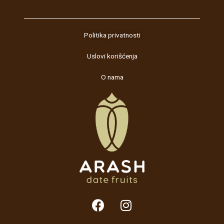
Politika privatnosti
Uslovi korišćenja
O nama
F
I
a
n
c
s