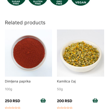
Related products
Dimljena paprika
Kamilica čaj
100g
50g
250
RSD
Add to cart
200
RSD
Add to cart