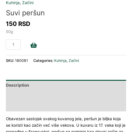
Kuhinja
,
Začini
Suvi peršun
150
RSD
50g
Add to cart
SKU:
180081
Categories:
Kuhinja
,
Začini
Description
Additional information
Reviews (0)
Obavezan sastojak svakog kuvanog jela, peršun je biljka koja
se koristi kao začin već više vekova. U kuvaru iz 17. veka koji je
pronađen u Francuskoj, peršun se pominje kao glavni začin za