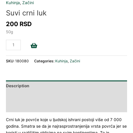
Kuhinja
,
Začini
Suvi crni luk
200
RSD
50g
Add to cart
SKU:
180080
Categories:
Kuhinja
,
Začini
Description
Additional information
Reviews (0)
Crni luk je povrće koje u ljudskoj ishrani postoji više od 7 000
godina. Smatra se da je najrasprostranjenija vrsta povrća jer se
koristi u različitim oblicima na svim kontinentima. To je