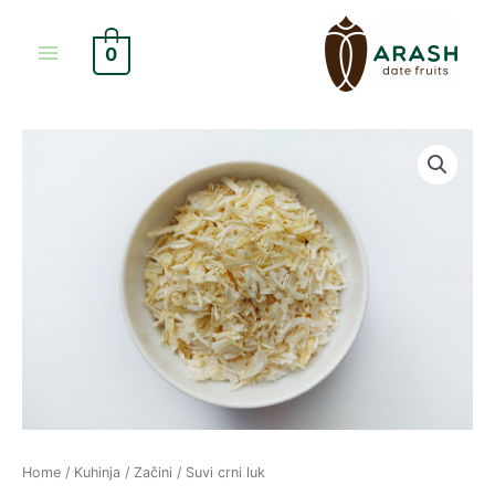
Skip
Main
to
0
content
Menu
Suvi
crni
luk
quantity
Home
/
Kuhinja
/
Začini
/ Suvi crni luk