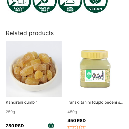
Related products
Kandirani đumbir
Iranski tahini (duplo pečeni susam)
250g
450g
450
RSD
280
RSD
Add to cart