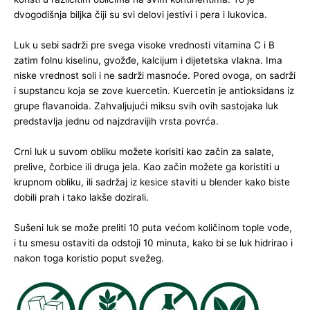
dvogodišnja biljka čiji su svi delovi jestivi i pera i lukovica.
Luk u sebi sadrži pre svega visoke vrednosti vitamina C i B
zatim folnu kiselinu, gvožđe, kalcijum i dijetetska vlakna. Ima
niske vrednost soli i ne sadrži masnoće. Pored ovoga, on sadrži
i supstancu koja se zove kuercetin. Kuercetin je antioksidans iz
grupe flavanoida. Zahvaljujući miksu svih ovih sastojaka luk
predstavlja jednu od najzdravijih vrsta povrća.
Crni luk u suvom obliku možete korisiti kao začin za salate,
prelive, čorbice ili druga jela. Kao začin možete ga koristiti u
krupnom obliku, ili sadržaj iz kesice staviti u blender kako biste
dobili prah i tako lakše dozirali.
Sušeni luk se može preliti 10 puta većom količinom tople vode,
i tu smesu ostaviti da odstoji 10 minuta, kako bi se luk hidrirao i
nakon toga koristio poput svežeg.