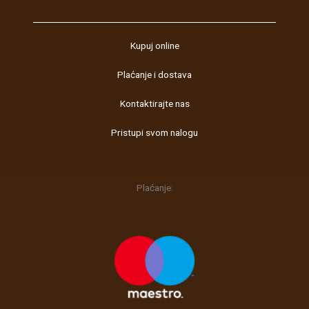
c
s
e
t
b
a
Kupuj online
o
g
Plaćanje i dostava
o
r
k
a
Kontaktirajte nas
m
Pristupi svom nalogu
Plaćanje: