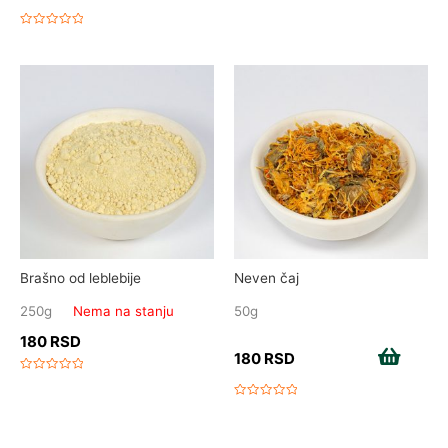
Rated
0
out
Rated
of
0
5
out
of
5
Brašno od leblebije
Neven čaj
250g
Nema na stanju
50g
180
RSD
180
RSD
Add to cart
Rated
0
out
Rated
of
0
5
out
of