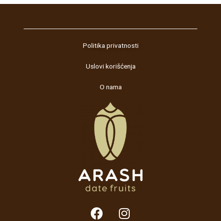
5
Politika privatnosti
Uslovi korišćenja
O nama
F
I
a
n