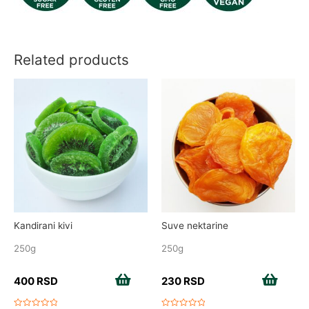
Related products
Kandirani kivi
Suve nektarine
250g
250g
400
RSD
Add to cart
230
RSD
Add to cart