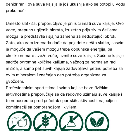
dehidrirani, ova suva kajsija je još ukusnija ako se potopi u vodu
preko noći.
Umesto slatkiša, preporučljivo je pri ruci imati suve kajsije. Ovo
voće, prepuno ugljenih hidrata, izuzetno prija sivim ćelijama
mozga, a predstavlja i sjajnu zamenu za nedostajući obrok.
Zato, ako vam iznenada dođe da pojedete nešto slatko, sasvim
je moguće da vašem mozgu treba dopunska energija, pa
ukoliko nemate sveže voće, uzmite suve kajsije. Sušene kajsije
sadrže ogromne količine kalijuma, važnog za normalan rad
mišića, a samo pet suvih kajsija zadovoljava petinu potreba za
ovim mineralom i značajan deo potreba organizma za
gvožđem.
Profesionalnim sportistima i svima koji se bave fizičkim
aktivnostima preporučuje se da redovno uzimaju suve kajsije i
to neposredno pred početak sportskih aktivnosti, najbolje u
kombinaciji sa pomorandžom i kivijem.