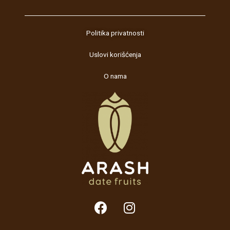
Politika privatnosti
Uslovi korišćenja
O nama
F
I
a
n
c
s