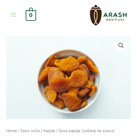
Skip
Main
to
0
content
Menu
Suva
kajsija
(sušena
na
suncu)
quantity
Home
/
Suvo voće
/
Kajsija
/ Suva kajsija (sušena na suncu)