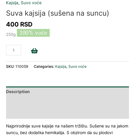
Kajsija
,
Suvo voće
Suva kajsija (sušena na suncu)
400
RSD
250g
Add to cart
SKU:
110059
Categories:
Kajsija
,
Suvo voće
Description
Additional information
Reviews (0)
Najprirodnije suve kajsije na našem tržištu. Sušene su na jakom
suncu, bez dodatka hemikalija. S obzirom da su plodovi