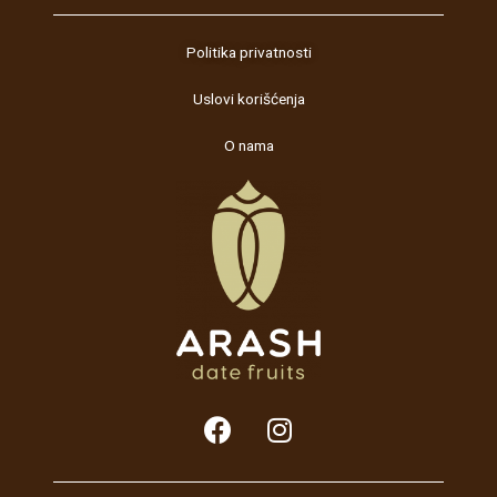
Politika privatnosti
Uslovi korišćenja
O nama
F
I
a
n
c
s