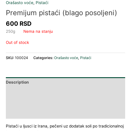
Orašasto voće
,
Pistaći
Premijum pistaći (blago posoljeni)
600
RSD
250g
Nema na stanju
Out of stock
SKU:
100024
Categories:
Orašasto voće
,
Pistaći
Description
Additional information
Nutritivne vrednosti
Reviews (0)
Pistaći u ljusci iz Irana, pečeni uz dodatak soli po tradicionalnoj