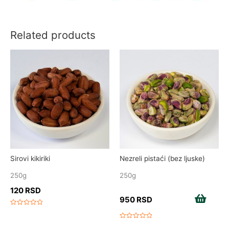
Related products
Sirovi kikiriki
Nezreli pistaći (bez ljuske)
250g
250g
120
RSD
950
RSD
Add to cart
Rated
0
out
Rated
of