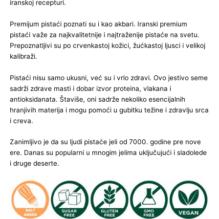
iranskoj recepturi.
Premijum pistaći poznati su i kao akbari. Iranski premium
pistaći važe za najkvalitetnije i najtraženije pistaće na svetu.
Prepoznatljivi su po crvenkastoj kožici, žućkastoj ljusci i velikoj
kalibraži.
Pistaći nisu samo ukusni, već su i vrlo zdravi. Ovo jestivo seme
sadrži zdrave masti i dobar izvor proteina, vlakana i
antioksidanata. Štaviše, oni sadrže nekoliko esencijalnih
hranjivih materija i mogu pomoći u gubitku težine i zdravlju srca
i creva.
Zanimljivo je da su ljudi pistaće jeli od 7000. godine pre nove
ere. Danas su popularni u mnogim jelima uključujući i sladolede
i druge deserte.