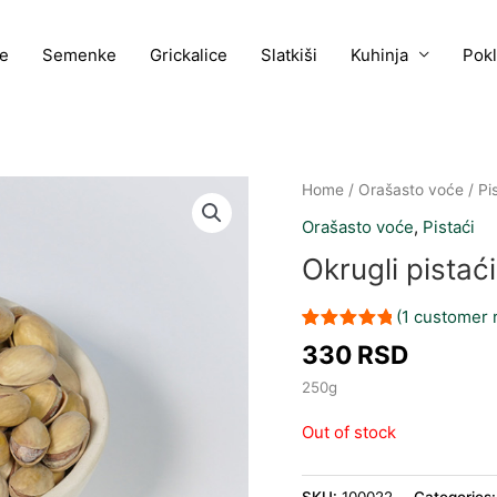
e
Semenke
Grickalice
Slatkiši
Kuhinja
Pok
Home
/
Orašasto voće
/
Pi
Orašasto voće
,
Pistaći
Okrugli pistaći
(
1
customer 
Rated
1
5.00
330
RSD
out of 5
based on
250g
customer
rating
Out of stock
SKU:
100022
Categories