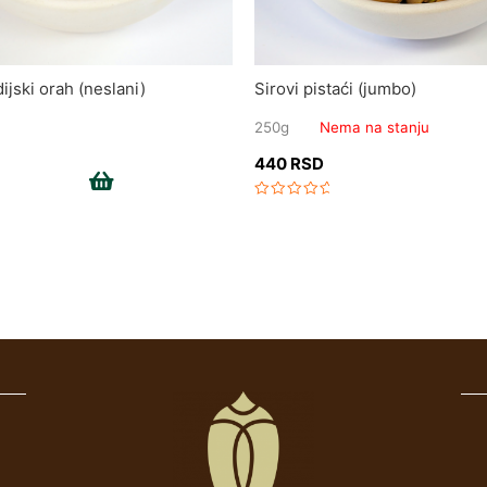
ijski orah (neslani)
Sirovi pistaći (jumbo)
250g
Nema na stanju
440
RSD
Add to cart
Rated
0
out
of
5