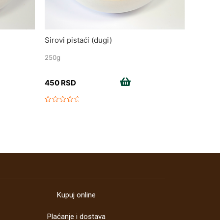
Sirovi pistaći (dugi)
250g
Add to cart
450
RSD
Rated
0
out
of
5
Kupuj online
Plaćanje i dostava