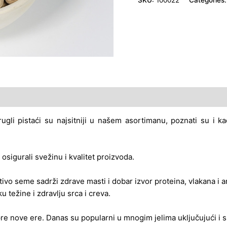
rednosti
Reviews (1)
krugli pistaći su najsitniji u našem asortimanu, poznati su i k
sigurali svežinu i kvalitet proizvoda.
stivo seme sadrži zdrave masti i dobar izvor proteina, vlakana i 
 težine i zdravlju srca i creva.
 pre nove ere. Danas su popularni u mnogim jelima uključujući i 