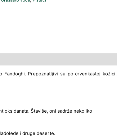
ao Fandoghi. Prepoznatljivi su po crvenkastoj kožici,
antioksidanata. Štaviše, oni sadrže nekoliko
sladolede i druge deserte.