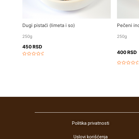
Dugi pistaći (limeta i so)
Pečeni ind
250g
250g
450
RSD
400
RSD
Rated
0
out
Rated
of
0
5
out
of
5
Politika privatnosti
Uslovi korišćenja