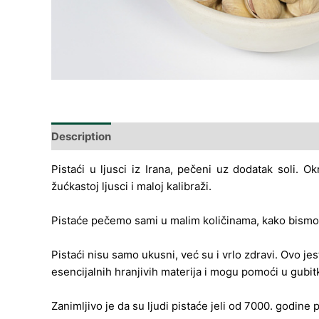
Description
Additional information
Nutritivne v
Pistaći u ljusci iz Irana, pečeni uz dodatak soli. O
žućkastoj ljusci i maloj kalibraži.
Pistaće pečemo sami u malim količinama, kako bismo o
Pistaći nisu samo ukusni, već su i vrlo zdravi. Ovo je
esencijalnih hranjivih materija i mogu pomoći u gubitku
Zanimljivo je da su ljudi pistaće jeli od 7000. godine