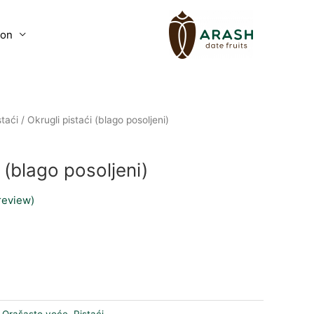
lon
staći
/ Okrugli pistaći (blago posoljeni)
 (blago posoljeni)
review)
:
Orašasto voće
,
Pistaći