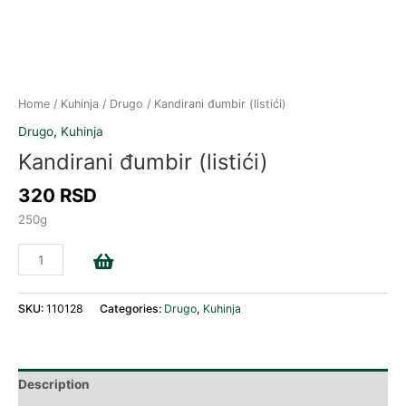
Home
/
Kuhinja
/
Drugo
/ Kandirani đumbir (listići)
Drugo
,
Kuhinja
Kandirani đumbir (listići)
320
RSD
250g
Add to cart
SKU:
110128
Categories:
Drugo
,
Kuhinja
Description