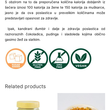
S obzirom na to da preporučena količina kalorija dobijenih iz
šećera iznosi 100 kalorija za žene te 150 kalorija za muškarce,
jasno je da ova poslastica u prevelikim količinama može
predstavljati opasnost za zdravlje.
Ipak, kandirani đumbir i dalje je zdravija poslastica od
raznoraznih čokoladica, pudinga i sladoleda kojima obično
gasimo žeđ za slatkim.
Related products