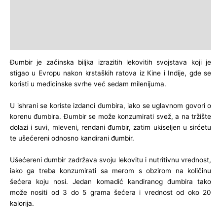
Additional information
Nutritivne vrednosti
Reviews (0)
Đumbir je začinska biljka izrazitih lekovitih svojstava koji je
stigao u Evropu nakon krstaških ratova iz Кine i Indije, gde se
koristi u medicinske svrhe već sedam milenijuma.
U ishrani se koriste izdanci đumbira, iako se uglavnom govori o
korenu đumbira. Đumbir se može konzumirati svež, a na tržište
dolazi i suvi, mleveni, rendani đumbir, zatim ukiseljen u sirćetu
te ušećereni odnosno kandirani đumbir.
Ušećereni đumbir zadržava svoju lekovitu i nutritivnu vrednost,
iako ga treba konzumirati sa merom s obzirom na količinu
šećera koju nosi. Jedan komadić kandiranog đumbira tako
može nositi od 3 do 5 grama šećera i vrednost od oko 20
kalorija.