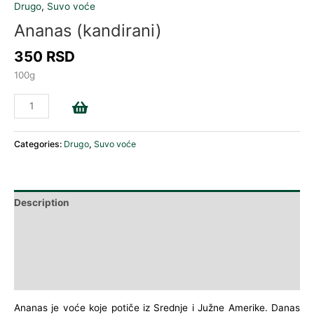
Drugo
,
Suvo voće
Ananas (kandirani)
350
RSD
100g
Add to cart
Categories:
Drugo
,
Suvo voće
Description
Additional information
Nutritivne vrednosti
Reviews (0)
Ananas je voće koje potiče iz Srednje i Južne Amerike. Danas