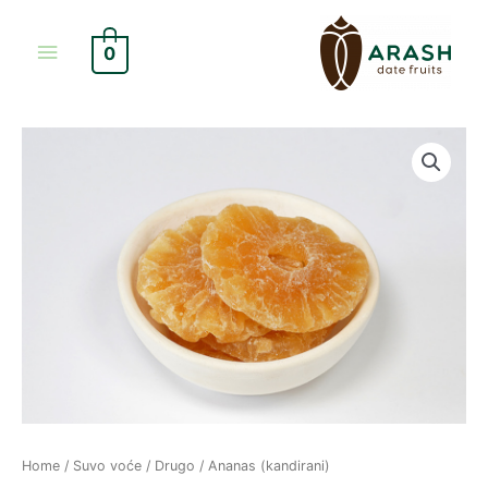
Skip
Main
to
0
content
Menu
Ananas
(kandirani)
quantity
Home
/
Suvo voće
/
Drugo
/ Ananas (kandirani)