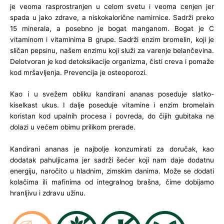
je veoma rasprostranjen u celom svetu i veoma cenjen jer
spada u jako zdrave, a niskokalorične namirnice. Sadrži preko
15 minerala, a posebno je bogat manganom. Bogat je C
vitaminom i vitaminima B grupe. Sadrži enzim bromelin, koji je
sličan pepsinu, našem enzimu koji služi za varenje belančevina.
Delotvoran je kod detoksikacije organizma, čisti creva i pomaže
kod mršavljenja. Prevencija je osteoporozi.
Kao i u svežem obliku kandirani ananas poseduje slatko-
kiselkast ukus. I dalje poseduje vitamine i enzim bromelain
koristan kod upalnih procesa i povreda, do čijih gubitaka ne
dolazi u većem obimu prilikom prerade.
Kandirani ananas je najbolje konzumirati za doručak, kao
dodatak pahuljicama jer sadrži šećer koji nam daje dodatnu
energiju, naročito u hladnim, zimskim danima. Može se dodati
kolačima ili mafinima od integralnog brašna, čime dobijamo
hranljivu i zdravu užinu.