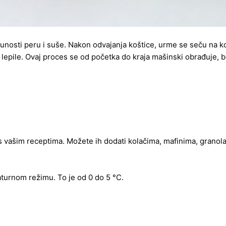
nosti peru i suše. Nakon odvajanja koštice, urme se seču na ko
 lepile. Ovaj proces se od početka do kraja mašinski obrađuje, 
s vašim receptima. Možete ih dodati kolačima, mafinima, granol
urnom režimu. To je od 0 do 5 °C.