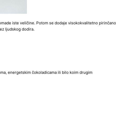
made iste veličine. Potom se dodaje visokokvalitetno pirinčano
bez ljudskog dodira.
ama, energetskim čokoladicama ili bilo koim drugim