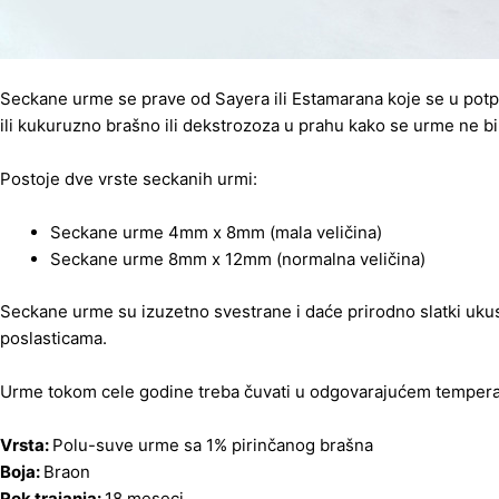
Seckane urme se prave od Sayera ili Estamarana koje se u potpu
ili kukuruzno brašno ili dekstrozoza u prahu kako se urme ne bi
Postoje dve vrste seckanih urmi:
Seckane urme 4mm x 8mm (mala veličina)
Seckane urme 8mm x 12mm (normalna veličina)
Seckane urme su izuzetno svestrane i daće prirodno slatki uku
poslasticama.
Urme tokom cele godine treba čuvati u odgovarajućem temperat
Vrsta:
Polu-suve urme sa 1% pirinčanog brašna
Boja:
Braon
Rok trajanja:
18 meseci