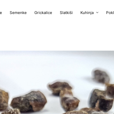
e
Semenke
Grickalice
Slatkiši
Kuhinja
Pok