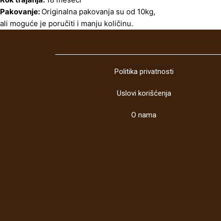
Pakovanje:
Originalna pakovanja su od 10kg,
ali moguće je poručiti i manju količinu.
Politika privatnosti
Uslovi korišćenja
O nama